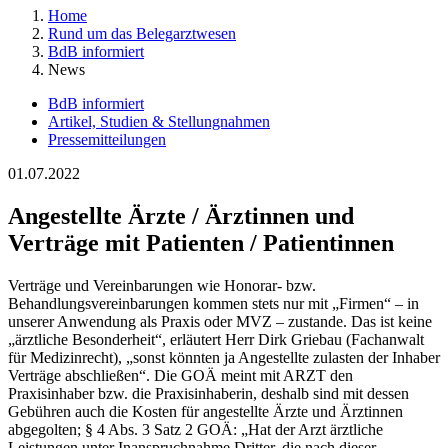
Home
Rund um das Belegarztwesen
BdB informiert
News
BdB informiert
Artikel, Studien & Stellungnahmen
Pressemitteilungen
01.07.2022
Angestellte Ärzte / Ärztinnen und
Verträge mit Patienten / Patientinnen
Verträge und Vereinbarungen wie Honorar- bzw.
Behandlungsvereinbarungen kommen stets nur mit „Firmen“ – in
unserer Anwendung als Praxis oder MVZ – zustande. Das ist keine
„ärztliche Besonderheit“, erläutert Herr Dirk Griebau (Fachanwalt
für Medizinrecht), „sonst könnten ja Angestellte zulasten der Inhaber
Verträge abschließen“. Die GOÄ meint mit ARZT den
Praxisinhaber bzw. die Praxisinhaberin, deshalb sind mit dessen
Gebühren auch die Kosten für angestellte Ärzte und Ärztinnen
abgegolten; § 4 Abs. 3 Satz 2 GOÄ: „Hat der Arzt ärztliche
Leistungen unter Inanspruchnahme Dritter, die nach dieser