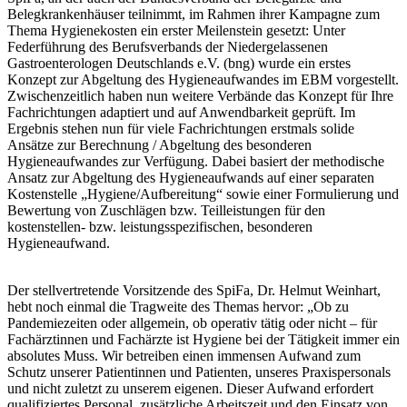
Belegkrankenhäuser teilnimmt, im Rahmen ihrer Kampagne zum
Thema Hygienekosten ein erster Meilenstein gesetzt: Unter
Federführung des Berufsverbands der Niedergelassenen
Gastroenterologen Deutschlands e.V. (bng) wurde ein erstes
Konzept zur Abgeltung des Hygieneaufwandes im EBM vorgestellt.
Zwischenzeitlich haben nun weitere Verbände das Konzept für Ihre
Fachrichtungen adaptiert und auf Anwendbarkeit geprüft. Im
Ergebnis stehen nun für viele Fachrichtungen erstmals solide
Ansätze zur Berechnung / Abgeltung des besonderen
Hygieneaufwandes zur Verfügung. Dabei basiert der methodische
Ansatz zur Abgeltung des Hygieneaufwands auf einer separaten
Kostenstelle „Hygiene/Aufbereitung“ sowie einer Formulierung und
Bewertung von Zuschlägen bzw. Teilleistungen für den
kostenstellen- bzw. leistungsspezifischen, besonderen
Hygieneaufwand.
Der stellvertretende Vorsitzende des SpiFa, Dr. Helmut Weinhart,
hebt noch einmal die Tragweite des Themas hervor: „Ob zu
Pandemiezeiten oder allgemein, ob operativ tätig oder nicht – für
Fachärztinnen und Fachärzte ist Hygiene bei der Tätigkeit immer ein
absolutes Muss. Wir betreiben einen immensen Aufwand zum
Schutz unserer Patientinnen und Patienten, unseres Praxispersonals
und nicht zuletzt zu unserem eigenen. Dieser Aufwand erfordert
qualifiziertes Personal, zusätzliche Arbeitszeit und den Einsatz von